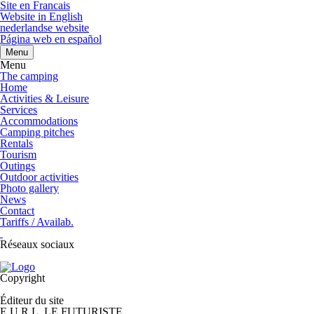
Site en Francais
Website in English
nederlandse website
Página web en español
Menu
Menu
The camping
Home
Activities & Leisure
Services
Accommodations
Camping pitches
Rentals
Tourism
Outings
Outdoor activities
Photo gallery
News
Contact
Tariffs / Availab.
Réseaux sociaux
Copyright
Éditeur du site
E.U.R.L. LE FUTURISTE