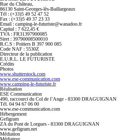
Rue du Château,
86130 Saint-Georges-lès-Baillargeaux
Tél : (+33)5 49 52 47 52
Fax : (+33)5 49 37 23 33
Email : camping-le-futuriste@wanadoo.fr
Capital : 7 622,45 €
TVA : FR31397900085
Siret : 39790008500010
R.C.S : Poitiers B 397 900 085
Code NAF : 5530Z
Directeur de la publication
E.U.R.L. LE FUTURISTE
Crédits
Photos
www.shutterstock.com
www.ese-communication.com
www.camping-le-futuriste.fr
Réalisation
ESE Communication
490, raccourci du Col de l’Ange - 83300 DRAGUIGNAN
Tél. 04 94 67 06 00
www.ese-communication.com
Hébergement
Gefigram
ZA du Pont de Lorgues - 83300 DRAGUIGNAN
www.gefigram.net
Médiation
Médiateur